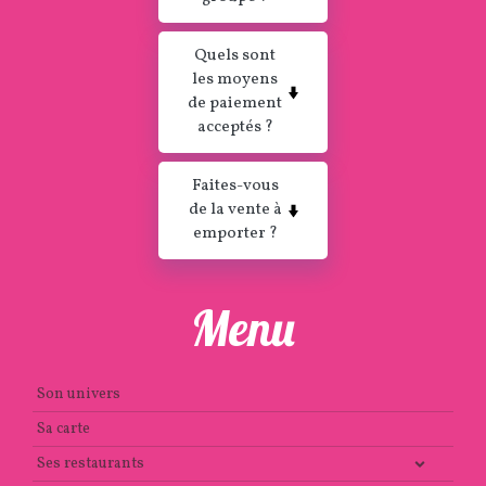
Quels sont
les moyens
de paiement
acceptés ?
Faites-vous
de la vente à
emporter ?
Menu
Son univers
Sa carte
Ses restaurants