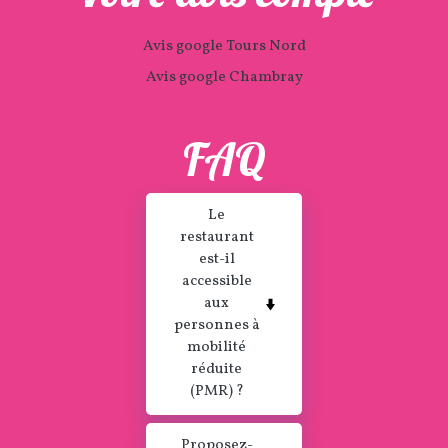
Avis google Tours Nord
Avis google Chambray
FAQ
Le
restaurant
est-il
accessible
aux
personnes à
mobilité
réduite
(PMR) ?
Proposez-