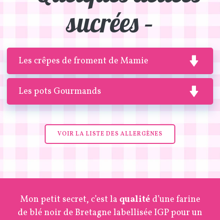
sucrées –
Les crêpes de froment de Mamie
Les pots Gourmands
VOIR LA LISTE DES ALLERGÈNES
Mon petit secret, c’est la
qualité
d’une farine
de blé noir de Bretagne labellisée IGP pour un