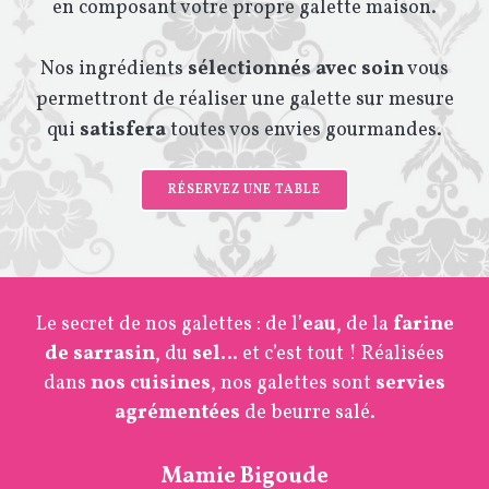
en composant votre propre galette maison.
Nos ingrédients
sélectionnés avec soin
vous
permettront de réaliser une galette sur mesure
qui
satisfera
toutes vos envies gourmandes.
RÉSERVEZ UNE TABLE
Le secret de nos galettes : de l’
eau
, de la
farine
de sarrasin
, du
sel
… et c’est tout ! Réalisées
dans
nos cuisines
, nos galettes sont
servies
agrémentées
de beurre salé.
Mamie Bigoude