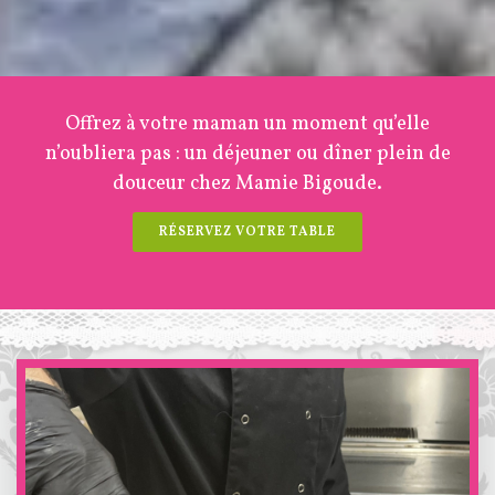
Offrez à votre maman un moment qu’elle
n’oubliera pas : un déjeuner ou dîner plein de
douceur chez Mamie Bigoude.
RÉSERVEZ VOTRE TABLE