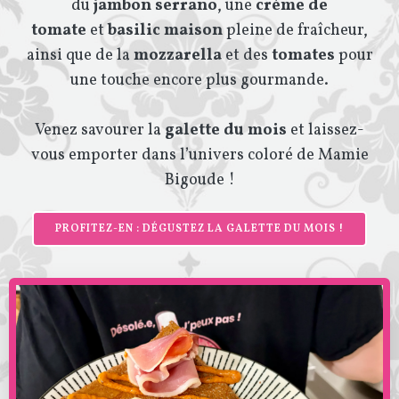
du
jambon serrano
, une
crème de
tomate
et
basilic maison
pleine de fraîcheur,
ainsi que de la
mozzarella
et des
tomates
pour
une touche encore plus gourmande.
Venez savourer la
galette du mois
et laissez-
vous emporter dans l
’univers
coloré de Mamie
Bigoude !
PROFITEZ-EN : DÉGUSTEZ LA GALETTE DU MOIS !