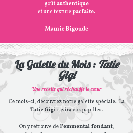
goût
authentique
et une texture
parfaite
.
Mamie Bigoude
La Galette du Mois :
Tatie
Gigi
Une recette qui réchauffe le cœur
Ce mois-ci, découvrez notre galette
spéciale. La
Tatie Gigi
ravira vos papilles.
On y retrouve de
l’emmental fondant
,