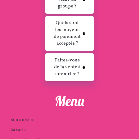
groupe ?
Quels sont
les moyens
de paiement
acceptés ?
Faites-vous
de la vente à
emporter ?
Menu
Son univers
Sa carte