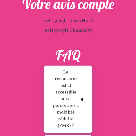
Votre avis compte
Avis google Tours Nord
Avis google Chambray
FAQ
Le
restaurant
est-il
accessible
aux
personnes à
mobilité
réduite
(PMR) ?