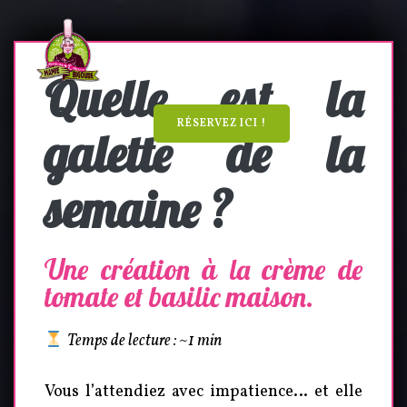
Quelle est la
RÉSERVEZ ICI !
galette de la
semaine ?
Une création à la crème de
tomate et basilic maison.
Temps de lecture : ~1 min
Vous l’attendiez avec impatience… et elle